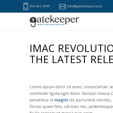
954-661-3999
info@gatekeeperci.com
IMAC REVOLUTIO
THE LATEST REL
Lorem ipsum dolor sit amet, consectetuer ad
commodo ligula eget dolor. Aenean massa. 
penatibus et
magnis
dis parturient montes,
Donec quam felis, ultricies nec, pellentesque
Nulla consequat massa quis enim.