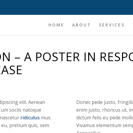
HOME
ABOUT
SERVICES
N – A POSTER IN RES
EASE
ipiscing elit. Aenean
Donec pede justo, fringilla
Cum sociis natoque
enim justo, rhoncus ut, im
 nascetur
ridiculus
mus.
dictum felis eu pede moll
 eu, pretium quis, sem.
Vivamus elementum semper
Aeneaellus.