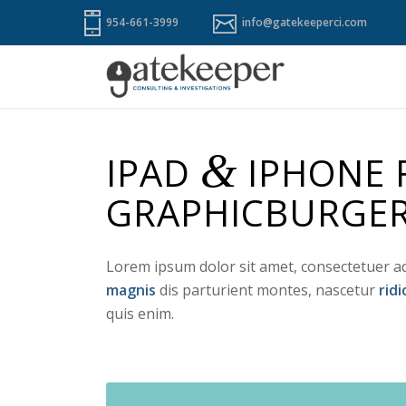
954-661-3999
info@gatekeeperci.com
&
IPAD
IPHONE 
GRAPHICBURGE
Lorem ipsum dolor sit amet, consectetuer a
magnis
dis parturient montes, nascetur
ridi
quis enim.